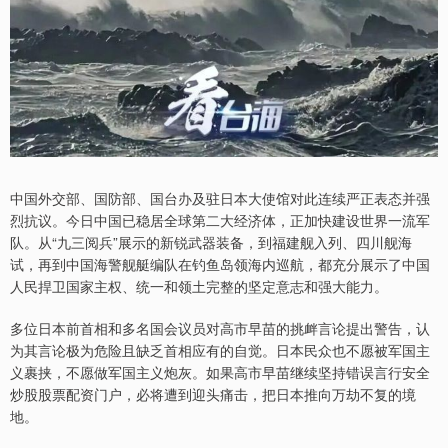
中国外交部、国防部、国台办及驻日本大使馆对此连续严正表态并强
烈抗议。今日中国已稳居全球第二大经济体，正加快建设世界一流军
队。从“九三阅兵”展示的新锐武器装备，到福建舰入列、四川舰海
试，再到中国海警舰艇编队在钓鱼岛领海内巡航，都充分展示了中国
人民捍卫国家主权、统一和领土完整的坚定意志和强大能力。
多位日本前首相和多名国会议员对高市早苗的挑衅言论提出警告，认
为其言论极为危险且缺乏首相应有的自觉。日本民众也不愿被军国主
义裹挟，不愿做军国主义炮灰。如果高市早苗继续坚持错误言行安全
炒股股票配资门户，必将遭到迎头痛击，把日本推向万劫不复的境
地。