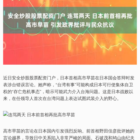
近日安全炒股股票配资门户，日本首相高市早苗在日本国会答辩时发
表涉台错误言论。她声称，“台湾有事”可能构成日本可行使集体自卫
权的“存亡危机事态”，暗示可能武力介入台海问题。这是日本战败以
来，在任领导人首次在台湾问题上表达试图武装介入的野心。
高市早苗的言论在日本国内引发强烈反响。前首相野田佳彦批评她的
言论越界，导致日中关系陷入非常严峻的局面。石破茂和鸠山由纪夫