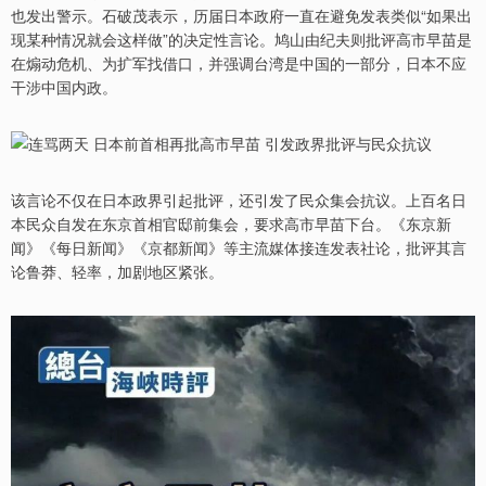
也发出警示。石破茂表示，历届日本政府一直在避免发表类似“如果出
现某种情况就会这样做”的决定性言论。鸠山由纪夫则批评高市早苗是
在煽动危机、为扩军找借口，并强调台湾是中国的一部分，日本不应
干涉中国内政。
该言论不仅在日本政界引起批评，还引发了民众集会抗议。上百名日
本民众自发在东京首相官邸前集会，要求高市早苗下台。《东京新
闻》《每日新闻》《京都新闻》等主流媒体接连发表社论，批评其言
论鲁莽、轻率，加剧地区紧张。