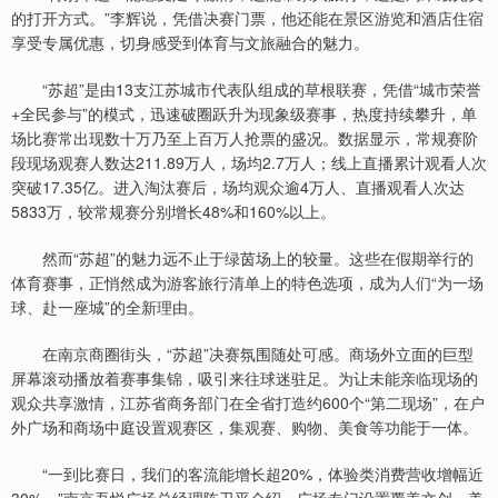
的打开方式。”李辉说，凭借决赛门票，他还能在景区游览和酒店住宿
享受专属优惠，切身感受到体育与文旅融合的魅力。
“苏超”是由13支江苏城市代表队组成的草根联赛，凭借“城市荣誉
+全民参与”的模式，迅速破圈跃升为现象级赛事，热度持续攀升，单
场比赛常出现数十万乃至上百万人抢票的盛况。数据显示，常规赛阶
段现场观赛人数达211.89万人，场均2.7万人；线上直播累计观看人次
突破17.35亿。进入淘汰赛后，场均观众逾4万人、直播观看人次达
5833万，较常规赛分别增长48%和160%以上。
然而“苏超”的魅力远不止于绿茵场上的较量。这些在假期举行的
体育赛事，正悄然成为游客旅行清单上的特色选项，成为人们“为一场
球、赴一座城”的全新理由。
在南京商圈街头，“苏超”决赛氛围随处可感。商场外立面的巨型
屏幕滚动播放着赛事集锦，吸引来往球迷驻足。为让未能亲临现场的
观众共享激情，江苏省商务部门在全省打造约600个“第二现场”，在户
外广场和商场中庭设置观赛区，集观赛、购物、美食等功能于一体。
“一到比赛日，我们的客流能增长超20%，体验类消费营收增幅近