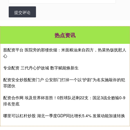
提交评论
热点资讯
股配资平台 医院旁的那缕炊烟：米面粮油来自四方，热菜热饭抚慰人
心
专业配资 三代丹心护故城 数字赋能焕新生
配资安全炒股配资门户 公安部门打掉一个以“护剧”为名实施敲诈的犯
罪团伙
配资合作网 埃及世界杯首胜！0胜球队还剩22支：国足3战全败输0-9
排名垫底
哪里可以杠杆炒股 湖北一季度GDP同比增长5.4% 发展动能加速转换