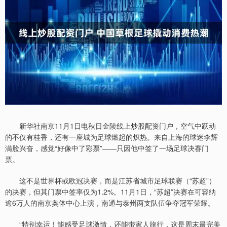
新华社南京11月1日电秋日金陵线上炒股配资门户，空气中跃动
的不仅有桂香，还有一座城为足球燃起的炽热。来自上海的球迷李辉
满脸兴奋，感觉“好像中了彩票”——只因他中签了一场足球决赛门
票。
这不是世界杯或欧冠决赛，而是江苏省城市足球联赛（“苏超”）
的决赛，但其门票中签率仅为1.2%。11月1日，“苏超”决赛在可容纳
逾6万人的南京奥体中心上演，南通与泰州两支队伍争夺冠军荣耀。
“特别幸运！能感受足球激情，还能带家人旅行，这是周末最完美