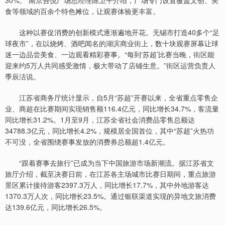
30%。”南京吾悦广场总经理陈卫平介绍，广场专门设置覆盖文创、美
食等领域的百余个特色摊位，让观赛体验更丰富。
这种以赛促消费的创新模式逐渐遍地开花。无锡市打造40多个“足
球夜市”，在以烧烤、酒吧闻名的湖滨商业街上，数十块观赛屏幕让球
迷一边品尝美食、一边观看精彩赛事。“每到‘苏超’比赛当晚，街区能
迎来约5万人共同感受激情，极大带动了店铺生意。”街区运营负责人
季辰洁说。
江苏省商务厅统计显示，自5月“苏超”开赛以来，全省重点零售企
业、商超在比赛期间实现销售额116.4亿元，同比增长34.7%，客流量
同比增长31.2%。1月至9月，江苏全省社会消费品零售总额达
34788.3亿元，同比增长4.2%，规模居全国首位，其中“苏超”火热功
不可没，全省围绕赛事发放的消费券总额超1.4亿元。
“跟着赛事去旅行”已成为当下中国旅游市场新潮流。据江苏省文
旅厅介绍，截至决赛日前，在江苏各主场城市比赛日期间，重点旅游
景区累计接待游客2397.3万人，同比增长17.7%，其中外地游客达
1370.3万人次，同比增长23.5%。通过银联渠道实现的异地文旅消费
达139.6亿元，同比增长26.5%。