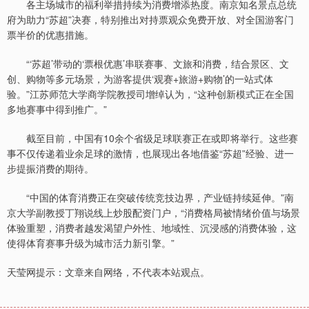
各主场城市的福利举措持续为消费增添热度。南京知名景点总统
府为助力“苏超”决赛，特别推出对持票观众免费开放、对全国游客门
票半价的优惠措施。
“‘苏超’带动的‘票根优惠’串联赛事、文旅和消费，结合景区、文
创、购物等多元场景，为游客提供‘观赛+旅游+购物’的一站式体
验。”江苏师范大学商学院教授司增绰认为，“这种创新模式正在全国
多地赛事中得到推广。”
截至目前，中国有10余个省级足球联赛正在或即将举行。这些赛
事不仅传递着业余足球的激情，也展现出各地借鉴“苏超”经验、进一
步提振消费的期待。
“中国的体育消费正在突破传统竞技边界，产业链持续延伸。”南
京大学副教授丁翔说线上炒股配资门户，“消费格局被情绪价值与场景
体验重塑，消费者越发渴望户外性、地域性、沉浸感的消费体验，这
使得体育赛事升级为城市活力新引擎。”
天莹网提示：文章来自网络，不代表本站观点。